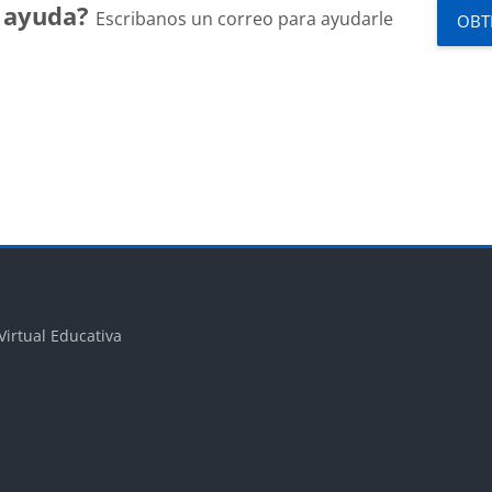
a ayuda?
Escribanos un correo para ayudarle
OBT
ques
Bloques
Virtual Educativa