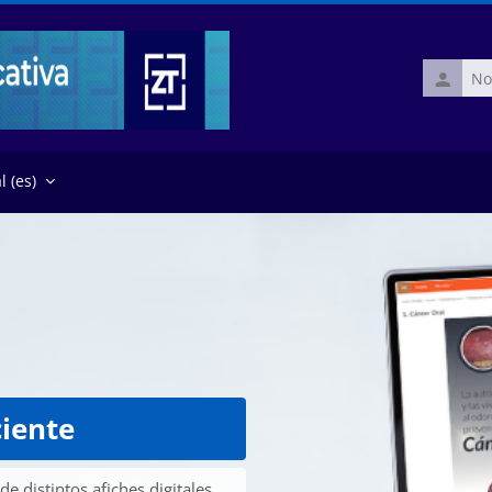
Nombre
de
usuario
‎(es)‎
ciente
e distintos afiches digitales