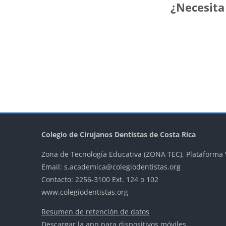
¿Necesit
Bloques
Bloques
Blo
Colegio de Cirujanos Dentistas de Costa Rica
Zona de Tecnología Educativa (ZONA TEC), Plataforma 
Email: s.academica@colegiodentistas.org
Contacto: 2256-3100 Ext. 124 o 102
www.colegiodentistas.org
Resumen de retención de datos
Descargar la app para dispositivos móviles