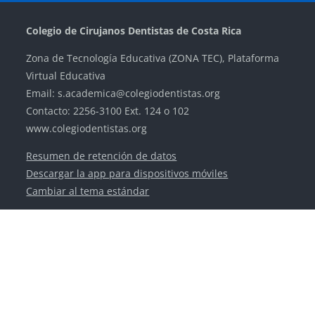
Bloques
Bloques
Bloques
Bloques
Colegio de Cirujanos Dentistas de Costa Rica
Zona de Tecnología Educativa (ZONA TEC), Plataforma
Virtual Educativa
Email: s.academica@colegiodentistas.org
Contacto: 2256-3100 Ext. 124 o 102
www.colegiodentistas.org
Resumen de retención de datos
Descargar la app para dispositivos móviles
Cambiar al tema estándar